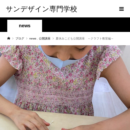
サンデザイン専門学校
news
ブログ
news
,
公開講座
夏休みこども公開講座 ～クラフト教室編～