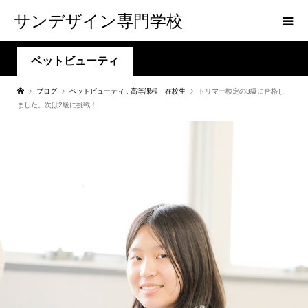
サンデザイン専門学校
ペットビューティ
ブログ
ペットビューティ
,
高等課程 在校生
トリマー検定の3級に合格し
ました。次は2級に挑戦！